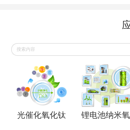
光催化氧化钛
锂电池纳米氧..